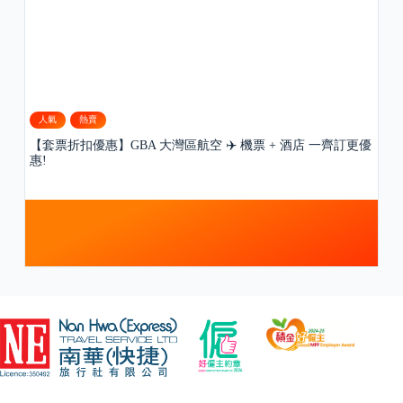
人氣
熱賣
【套票折扣優惠】GBA 大灣區航空 ✈️ 機票 + 酒店 一齊訂更優
惠!