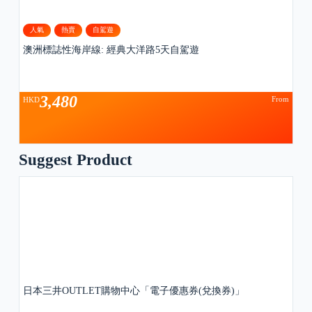
人氣
熱賣
自駕遊
澳洲標誌性海岸線: 經典大洋路5天自駕遊
3,480
From
HKD
Suggest Product
日本三井OUTLET購物中心「電子優惠券(兌換券)」