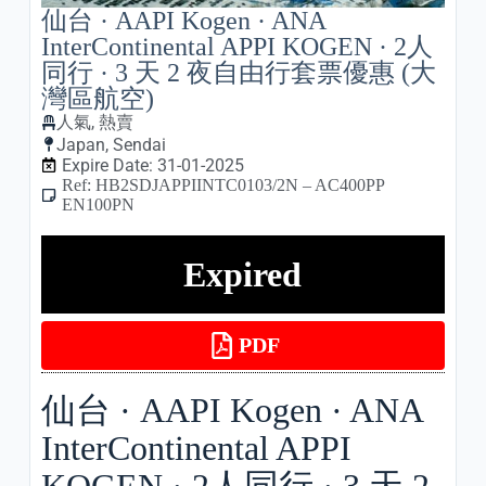
仙台 · AAPI Kogen · ANA
InterContinental APPI KOGEN · 2人
同行 · 3 天 2 夜自由行套票優惠 (大
灣區航空)
人氣
,
熱賣
Japan
,
Sendai
Expire Date: 31-01-2025
Ref: HB2SDJAPPIINTC0103/2N – AC400PP
EN100PN
Expired
PDF
仙台 · AAPI Kogen · ANA
InterContinental APPI
KOGEN · 2人同行 · 3 天 2