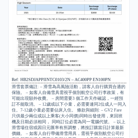
Ref: HB2SDJAPPIINTC0103/2N – AC400PP EN100PN
滑雪套票備註: – 滑雪為高風險活動，請客人自行購買合適的
保險。 – 如客人自備雪具需視乎個別航空公司行李政策，有
可能出現額外收費。 – 房間需要3 個工作天作確認，一經預
訂不能取消。 – 12歲或以下小童，必需要連同2位成人一同入
住。7-12歲小童必需要佔床入住。 條款與細則: – GV2 Fare
只供最少兩位或以上乘客(大小同價)同時出發使用，來回班
機及日期必須相同， 同時訂位必需為同一電腦代號。 – 以上
滑雪場住宿或因日元匯率有所調整，將按訂購當日計算最新
價錢。 – 如客人自行帶備滑雪用具，需視乎個別航空公司行