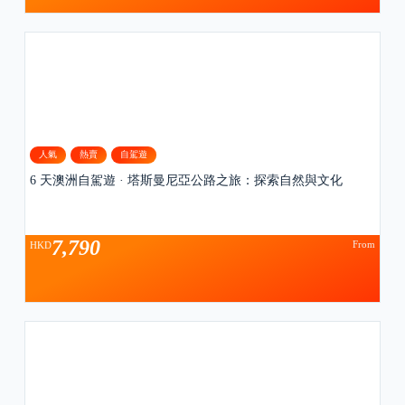
人氣
熱賣
自駕遊
6 天澳洲自駕遊 · 塔斯曼尼亞公路之旅：探索自然與文化
7,790
From
HKD