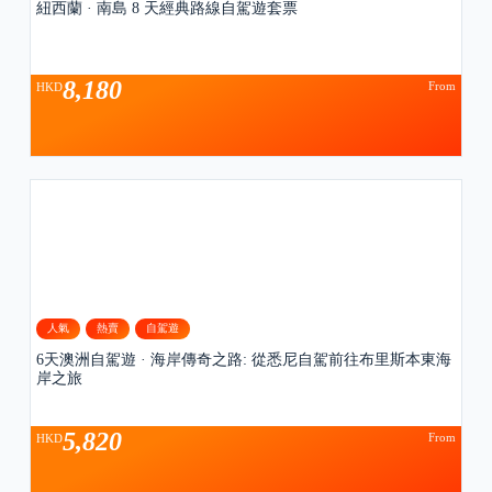
紐西蘭 · 南島 8 天經典路線自駕遊套票
8,180
From
HKD
人氣
熱賣
自駕遊
6天澳洲自駕遊 · 海岸傳奇之路: 從悉尼自駕前往布里斯本東海
岸之旅
5,820
From
HKD