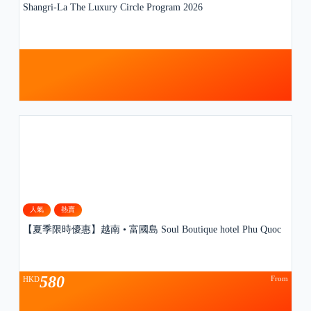
Shangri-La The Luxury Circle Program 2026
人氣
熱賣
【夏季限時優惠】越南 • 富國島 Soul Boutique hotel Phu Quoc
580
From
HKD