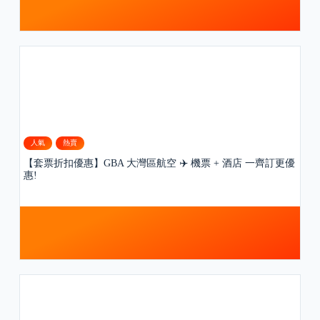
人氣
熱賣
【套票折扣優惠】GBA 大灣區航空 ✈️ 機票 + 酒店 一齊訂更優
惠!