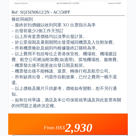
Ref: SQ1SIN0612/2N - AC150PP
條款與細則:
– 最終折扣價錢以收到同業 XO 出票指示為準
– 出發前最少2個工作天預訂
– 以上所有套票價格均以淡季出發計算。
– 於公眾假期及暑期期間出發需補回機票及入住附加費。
– 所有機票條款及細則均根據最終訂購時為準。
– 以上費用不包括每位之香港保安稅、機場稅、機場建設
費、航空公司燃油附加費(如適用)、當地機場稅、服務費。
– 機票發出後不能更改出發日期及航班。
– 機票發出後不能轉讓、退票、轉換行程及航空公司。
– 所有缺席出發，均當作自動放棄，已付之費用一概不退
還。
– 以上價格及圖片只供參考，價格如有變動，恕不另行通
知。
– 如有任何爭議，酒店及本公司保留就爭議及與此套票有關
的何問題之最終決定權。
2,930
From HK$