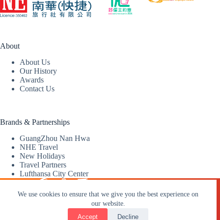
About
About Us
Our History
Awards
Contact Us
Brands & Partnerships
GuangZhou Nan Hwa
NHE Travel
New Holidays
Travel Partners
Lufthansa City Center
v4.0.1 accredited
We use cookies to ensure that we give you the best experience on
our website.
2026 © Nan Hwa (Express) Travel Service Limited |
Travel
Accept
Decline
Licence: 350492