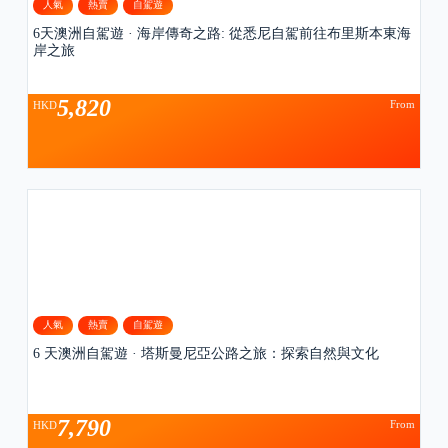
人氣
熱賣
自駕遊
6天澳洲自駕遊 · 海岸傳奇之路: 從悉尼自駕前往布里斯本東海
岸之旅
5,820
From
HKD
人氣
熱賣
自駕遊
6 天澳洲自駕遊 · 塔斯曼尼亞公路之旅：探索自然與文化
7,790
From
HKD