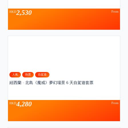
2,530
From
HKD
人氣
熱賣
自駕遊
紐西蘭 · 北島《魔戒》夢幻場景 6 天自駕遊套票
4,280
From
HKD