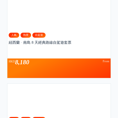
人氣
熱賣
自駕遊
紐西蘭 · 南島 8 天經典路線自駕遊套票
8,180
From
HKD