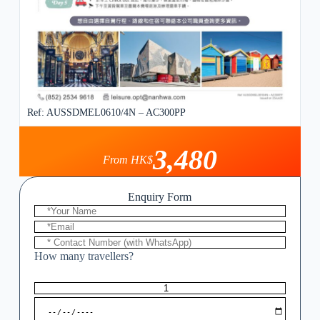
Ref: AUSSDMEL0610/4N – AC300PP
3,480
From HK$
Enquiry Form
How many travellers?