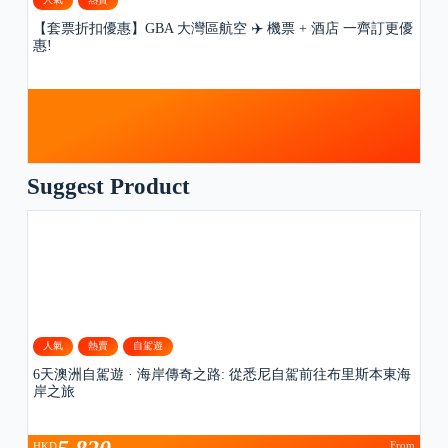
【套票折扣優惠】GBA 大灣區航空 ✈️ 機票 + 酒店 一齊訂更優
惠!
Suggest Product
人氣
熱賣
自駕遊
6天澳洲自駕遊 · 海岸傳奇之路: 從悉尼自駕前往布里斯本東海
岸之旅
From
HKD