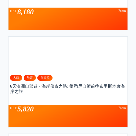
8,180
From
HKD
人氣
熱賣
自駕遊
6天澳洲自駕遊 · 海岸傳奇之路: 從悉尼自駕前往布里斯本東海
岸之旅
5,820
From
HKD