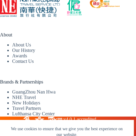
About
About Us
Our History
Awards
Contact Us
Brands & Partnerships
GuangZhou Nan Hwa
NHE Travel
New Holidays
Travel Partners
Lufthansa City Center
v4.0.1 accredited
We use cookies to ensure that we give you the best experience on
our website.