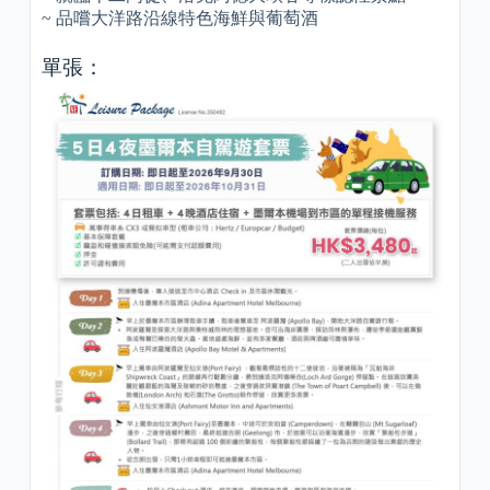
~ 品嚐大洋路沿線特色海鮮與葡萄酒
單張：