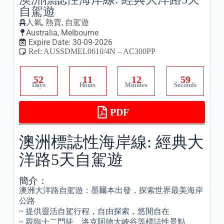
自駕遊
人氣
,
熱賣
,
自駕遊
Australia
,
Melbourne
Expire Date: 30-09-2026
Ref: AUSSDMEL0610/4N – AC300PP
5
2
1
1
1
2
5
9
Days
Hours
Minutes
Seconds
PDF
澳洲標誌性海岸線: 經典大
洋路5天自駕遊
簡介：
澳洲大洋路自駕遊：墨爾本出發，探索世界最美海岸
公路
~ 提供靈活自駕行程，自由探索，悠閒自在
~ 親臨十二門徒、洛克阿德大峽谷等標誌性景點