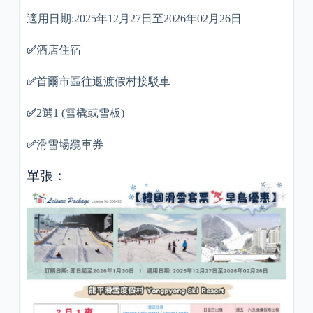
適用日期:2025年12月27日至2026年02月26日
✅
酒店住宿
✅
首爾市區往返渡假村接駁車
✅
2選1 (雪橇或雪板)
✅
滑雪場纜車券
單張：