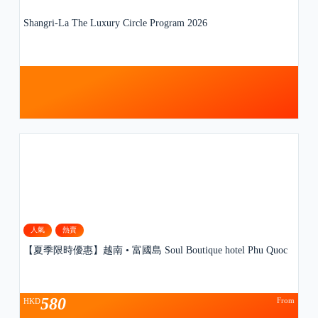
Shangri-La The Luxury Circle Program 2026
人氣
熱賣
【夏季限時優惠】越南 • 富國島 Soul Boutique hotel Phu Quoc
580
From
HKD