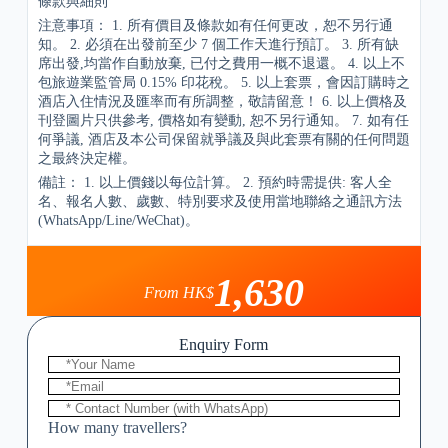
條款與細則
注意事項： 1. 所有價目及條款如有任何更改，恕不另行通
知。 2. 必須在出發前至少 7 個工作天進行預訂。 3. 所有缺
席出發,均當作自動放棄, 已付之費用一概不退還。 4. 以上不
包旅遊業監管局 0.15% 印花稅。 5. 以上套票，會因訂購時之
酒店入住情況及匯率而有所調整，敬請留意！ 6. 以上價格及
刊登圖片只供參考, 價格如有變動, 恕不另行通知。 7. 如有任
何爭議, 酒店及本公司保留就爭議及與此套票有關的任何問題
之最終決定權。
備註： 1. 以上價錢以每位計算。 2. 預約時需提供: 客⼈全
名、報名⼈數、歲數、特別要求及使⽤當地聯絡之通訊方法
(WhatsApp/Line/WeChat)。
1,630
From HK$
Enquiry Form
How many travellers?