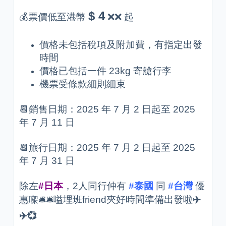
$ 4
💰票價低至港幣
❌❌ 起
價格未包括稅項及附加費，有指定出發
時間
價格已包括一件 23kg 寄艙行李
機票受條款細則細束
📆銷售日期：2025 年 7 月 2 日起至 2025
年 7 月 11 日
📆旅行日期：2025 年 7 月 2 日起至 2025
年 7 月 31 日
除左
#日本
，2人同行仲有
#泰國
同
#台灣
優
惠㗎🛎️🛎️嗌埋班friend夾好時間準備出發啦
✈
✈
💞