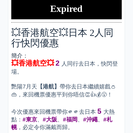
Expired
💥香港航空💥日本 2人同
行快閃優惠
簡介：
💥香港航空💥
2
人同行去日本，快閃登
場。
艷陽7月天
【港航】
帶你去日本繼續嬉戲👛
👜，來回機票優惠平到你唔信👏👍💰😮！
5
今次優惠來回機票帶你🫵🫵去日本
大熱
點：
#東京
、
#大阪
、
#福岡
、
#沖繩
、
#札
幌
，必定令你滿戴而歸。