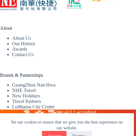
About
About Us
Our History
Awards
Contact Us
Brands & Partnerships
GuangZhou Nan Hwa
NHE Travel
New Holidays
Travel Partners
Lufthansa City Center
v4.0.1 accredited
We use cookies to ensure that we give you the best experience on
our website.
2026 © Nan Hwa (Express) Travel Service Limited |
Travel
Licence: 350492