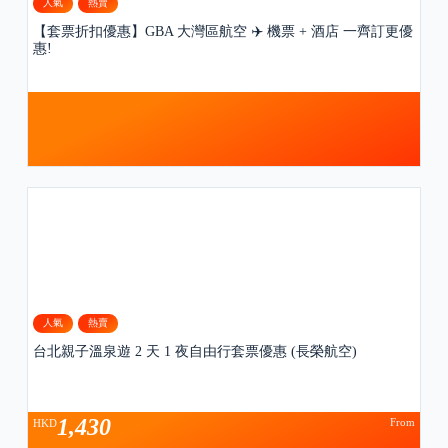
人氣
熱賣
【套票折扣優惠】GBA 大灣區航空 ✈️ 機票 + 酒店 一齊訂更優
惠!
人氣
熱賣
台北親子溫泉遊 2 天 1 夜自由行套票優惠 (長榮航空)
1,430
From
HKD