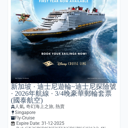
新加坡 · 迪士尼遊輪~迪士尼探險號
· 2026年航線 · 3/4晚豪華郵輪套票
(國泰航空)
人氣
,
奇幻海上之旅
,
熱賣
Singapore
Fly-Cruise
Expire Date: 31-12-2025