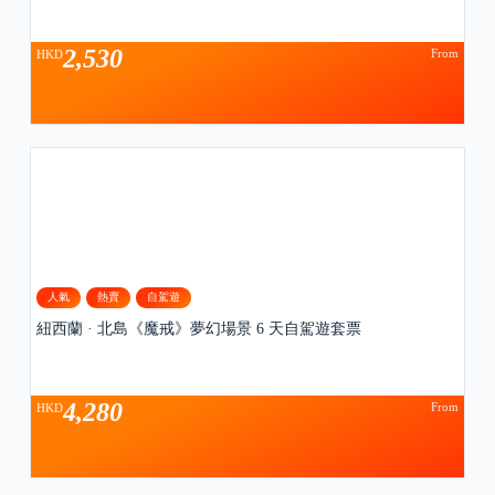
2,530
From
HKD
人氣
熱賣
自駕遊
紐西蘭 · 北島《魔戒》夢幻場景 6 天自駕遊套票
4,280
From
HKD