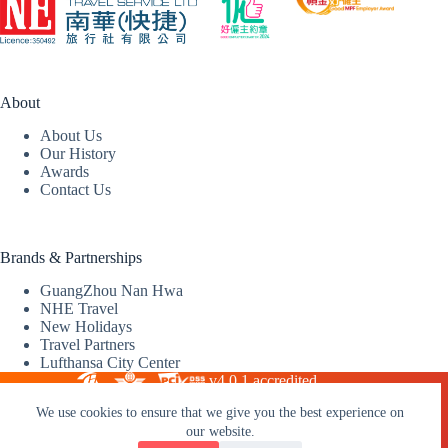
About
About Us
Our History
Awards
Contact Us
Brands & Partnerships
GuangZhou Nan Hwa
NHE Travel
New Holidays
Travel Partners
Lufthansa City Center
v4.0.1 accredited
We use cookies to ensure that we give you the best experience on
our website.
2026 © Nan Hwa (Express) Travel Service Limited |
Travel