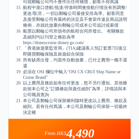
司或郵輪公司均不會作出任何補償，顧客不得異議
航程中港口啓航/抵達/停靠時間會按航行情況有所調整/
更改/取消，一切以郵輪公司最後安排為準。顧客同意
及接受郵輪公司有最終的決定及不會當作違反商品說明
條例，亦就此放棄向郵輪公司或本公司追討或索償
船票以郵輪公司所頒布的航程合同所發出。 有關條款
及細則均以刊登之條款為準
https://disneycruise.disney.go.com/
「香港旅遊業監管局」(TIA)建議客人預訂套票7日後立
即購買郵輪保險及旅遊綜合保險
所有缺席出發，均當作自動放棄，已付之費用一概不退
還
必須在 OSI 欄位中輸入“OSI CX CRUI Ship Name or
Cruise Brand”
以上費用及條款如有任何更改，怒不另行通知。其他條
款按本公司之“訂購條款與責任細則”為準，詳情請與本
公司職員查詢
本公司及郵輪公司保留權利隨時更改以上費用、條款及
細則。若有任何異議，本公司及郵輪公司保留一切最終
決定權
4,490
From HK$