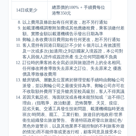
總票價的100% + 手續費每位
14日或更少
港幣350元
以上費用及條款如有任何更改，恕不另行通知
如載運機構調整附加費或其他應繳稅費，乘客須繳付差
額。實際金額以載運機構告示發出日期為準
郵輪上各收費項目費用如有任何更改，恕不另行通知
客人需持有回港日期起計不少於 6 個月以上有效護照
及一次或多次(如適用)之到訪國家入境簽證，本公司對
客人因個人證件或簽證所產 生之任何問題概不負責
訂位時的乘客姓名全寫必須與旅遊證件上的全名相同,
任何修改將會導致失去原來之訂位、失去原來之 優惠
價及導致修改費用
艙房號碼、層數及位置將於辦理登船手續時由郵輪公司
派發，並以郵輪公司之最後安排為準。郵輪公司亦可在
不收取額外費用下提升艙房至較高級別，客人不得異議
若因天氣惡劣、海面狀況或各種未能預知或「迫不得已
理由」(指戰爭、政治動盪、恐怖襲擊、天災、疫症、
惡劣天氣、交通工具發生技術問題、載運機構臨時更改
班次/時間表、罷工、工業行動、旅遊目的地政府/世界
衛生組織發出旅遊警告、 香港特區政府發出旅遊紅色/
黑色外遊警示，以及其他業界不能控制的不利旅客外遊
的情況)而不能停靠或更改行程，顧客同意及接受本公