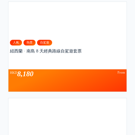
人氣
熱賣
自駕遊
紐西蘭 · 南島 8 天經典路線自駕遊套票
8,180
From
HKD