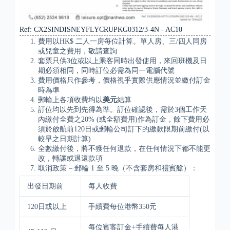
Ref: CX2SINDISNEYFLYCRUPKG0312/3-4N - AC10
費用以HK$ 二人一房每位計算。單人房、三/四人同房
或兒童之費用，敬請查詢
套票只供3位或以上乘客同時出發使用，來回班機及日
期必須相同，同時訂位必需為同一電腦代號
費用價格只作參考，價格視乎實際供應情況並繳付訂金
時為準
郵輪上各項收費均以
美元
結算
訂位均以先到先得為準。訂位確認後，需於3個工作天
內繳付全費之20% (或全額費用)作為訂金，餘下費用必
須於啟航前120日或郵輪公司訂下的繳款限期前繳付(以
較早之日期計算)
全數繳付後，將不獲任何退款，在任何情況下都不能更
改，轉讓或退還款項
取消政策 – 郵輪 1 至 5 晚（不含套房和禮賓艙）：
出發日期前
每人收費
120日或以上
手續費每位港幣350元
每位賓客訂金+手續費每人港