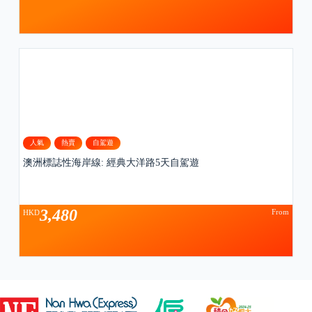
人氣
熱賣
自駕遊
澳洲標誌性海岸線: 經典大洋路5天自駕遊
3,480
From
HKD