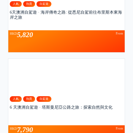
人氣
熱賣
自駕遊
6天澳洲自駕遊 · 海岸傳奇之路: 從悉尼自駕前往布里斯本東海
岸之旅
5,820
From
HKD
人氣
熱賣
自駕遊
6 天澳洲自駕遊 · 塔斯曼尼亞公路之旅：探索自然與文化
7,790
From
HKD