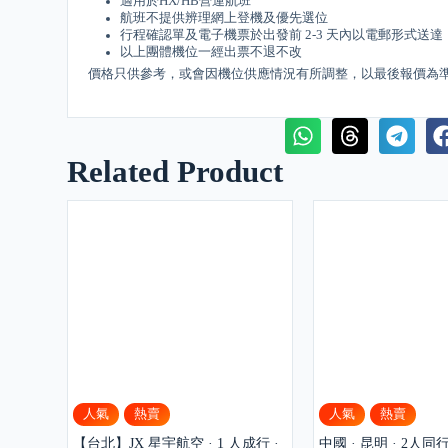
適用於HX/HB營運航班
航班不提供辨理網上登機及優先選位
行程確認單及電子機票於出發前 2-3 天內以電郵形式送達
以上團體機位一經出票不退不改
價格只供參考，或會因機位供應情況有所調整，以最後報價為
Related Product
人氣
熱賣
人氣
熱賣
【台北】JX 星宇航空 · 1 人成行 ·
中國 · 昆明 · 2人同行 