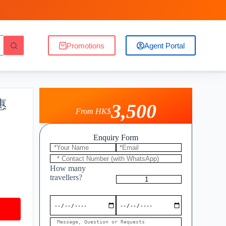
Promotions
Agent Portal
惠
3,500
From HK$
Enquiry Form
How many
travellers?