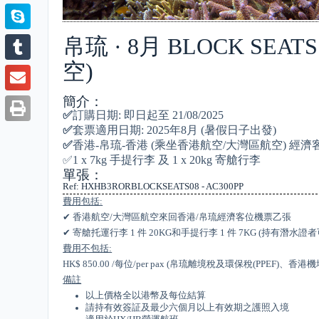
帛琉 · 8月 BLOCK S
空)
簡介：
✅
訂購日期: 即日起至 21/08/2025
✅
套票適用日期: 2025年8月 (暑假日子出發)
✅
香港-帛琉-香港 (乘坐香港航空/大灣區航空) 經
✅1 x 7kg 手提行李 及 1 x 20kg 寄艙行李
單張：
Ref: HXHB3RORBLOCKSEATS08 - AC300PP
費用包括:
✔ 香港航空/大灣區航空來回香港/帛琉經濟客位機票乙張
✔ 寄艙托運行李 1 件 20KG和手提行李 1 件 7KG (持
費用不包括:
HK$ 850.00 /每位/per pax (帛琉離境稅及環保稅(PPEF)、
備註
以上價格全以港幣及每位結算
請持有效簽証及最少六個月以上有效期之護照入境