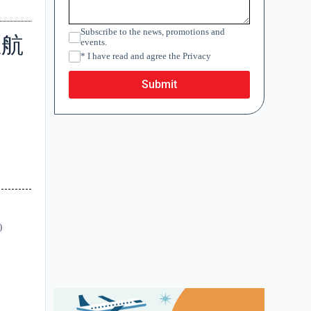
Subscribe to the news, promotions and
區航
events.
* I have read and agree the Privacy
Submit
)