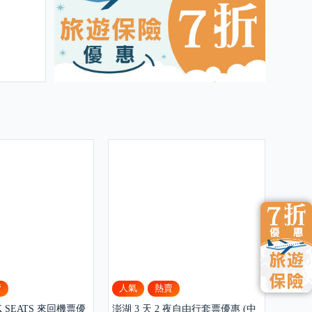
賣
人氣
熱賣
CK SEATS 來回機票優
澎湖 3 天 2 夜自由行套票優惠 (中