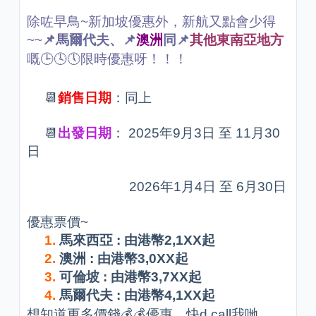
除咗早鳥~新加坡優惠外，新航又點會少得
~~
📌馬爾代夫、📌
澳洲
同📌
其他東南亞地方
嘅🕒🕓🕔限時優惠呀！！！
📆
銷售日期
：同上
📆
出發日期
： 2025年9月3日 至 11月30
日
2026年1月4日 至 6月30日
優惠票價~
1.
馬來西亞 : 由港幣2,1XX起
2.
澳洲 : 由港幣3,0XX起
3.
可倫坡 : 由港幣3,7XX起
4.
馬爾代夫 : 由港幣4,1XX起
想知道更多價錢💰💰優惠，快d call我哋