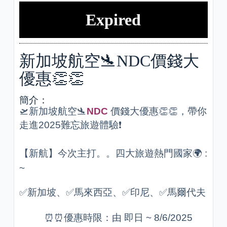
Expired
新加坡航空🛬NDC價錢大
優惠👏👏
簡介：
🛫新加坡航空🛬
NDC
價錢大優惠👏👏，帶你
走進2025難忘旅遊體驗❗
【新航】今次主打。。四大旅遊熱門國家🌍 :
~
✅新加坡、✅馬來西亞、✅印尼、✅馬爾代夫
⏰⏰優惠時限：由 即日 ~ 8/6/2025